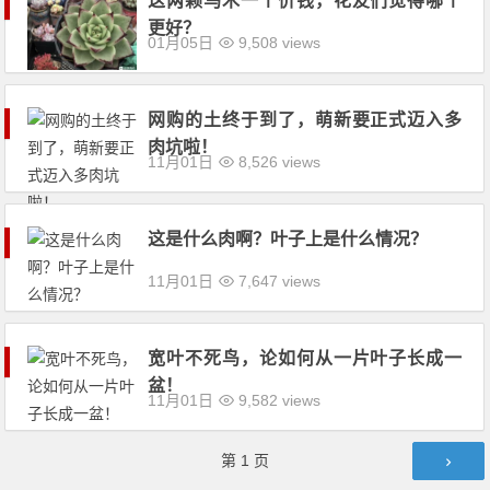
这两颗乌木一个价钱，花友们觉得哪个
更好？
01月05日
9,508 views
网购的土终于到了，萌新要正式迈入多
肉坑啦！
11月01日
8,526 views
这是什么肉啊？叶子上是什么情况？
11月01日
7,647 views
宽叶不死鸟，论如何从一片叶子长成一
盆！
11月01日
9,582 views
文章导航
第
1
页