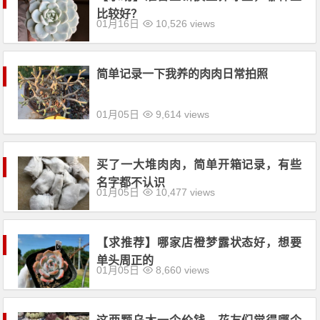
比较好？
01月16日
10,526 views
简单记录一下我养的肉肉日常拍照
01月05日
9,614 views
买了一大堆肉肉，简单开箱记录，有些
名字都不认识
01月05日
10,477 views
【求推荐】哪家店橙梦露状态好，想要
单头周正的
01月05日
8,660 views