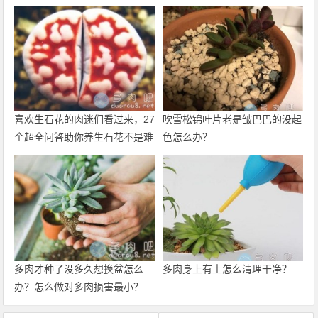
喜欢生石花的肉迷们看过来，27
吹雪松锦叶片老是皱巴巴的没起
个超全问答助你养生石花不是难
色怎么办？
题！
多肉才种了没多久想换盆怎么
多肉身上有土怎么清理干净？
办？怎么做对多肉损害最小？