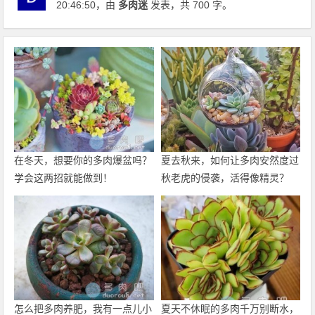
20:46:50
，由
多肉迷
发表，共 700 字。
在冬天，想要你的多肉爆盆吗？
夏去秋来，如何让多肉安然度过
学会这两招就能做到！
秋老虎的侵袭，活得像精灵？
怎么把多肉养肥，我有一点儿小
夏天不休眠的多肉千万别断水，